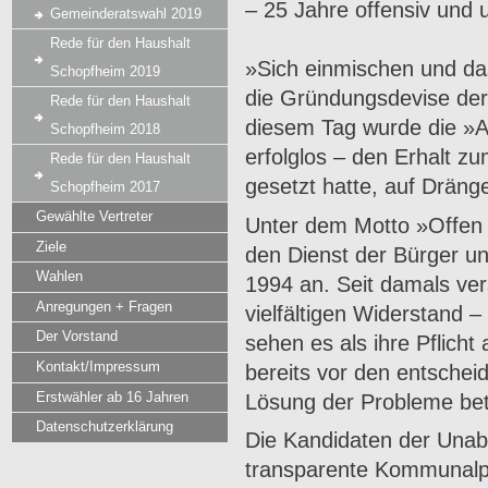
– 25 Jahre offensiv und 
Gemeinderatswahl 2019
Rede für den Haushalt
»Sich einmischen und da
Schopfheim 2019
die Gründungsdevise der
Rede für den Haushalt
diesem Tag wurde die »Ak
Schopfheim 2018
er­folglos – den Erhalt 
Rede für den Haushalt
gesetzt hatte, auf Drängen
Schopfheim 2017
Gewählte Vertreter
Unter dem Motto »Offen u
Ziele
den Dienst der Bürger un
Wahlen
1994 an. Seit damals ve
Anregungen + Fragen
vielfältigen Wi­derstand 
Der Vorstand
sehen es als ihre Pflicht
Kontakt/Impressum
bereits vor den entschei
Erstwähler ab 16 Jahren
Lösung der Probleme be­t
Datenschutzerklärung
Die Kandidaten der Unabh
trans­parente Kommunalpo